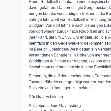
Raum Radolfzell offenbar in einem psychisch
davongefahren. Da berechtigte Sorge bestand, 
bringen könnte, verständigten Bekannte die Po
Jährige fuhr wohl von Radolfzell in Richtung S
Stuttgart. Von dort fuhr sie nach bisherigen E
von dort wieder zurück nach Radolfzell und sc
ihrer Fahrt, die um 17.30 Uhr endete, soll die
mehrfach in den Gegenverkehr gekommen sein u
im Bereich Überlingen-West gegen ein Verkehrsz
entstandenen Schadens in Höhe von mehreren hu
Worblingen auf Höhe der Aachbrücke von einer 
Gewahrsam und brachten sie in eine Fachklinik
Personen, die auf der beschriebenen Fahrstre
Toyota gefährdet oder genötigt wurden, werden
Polizeirevier Überlingen zu melden.
Rückfragen bitte an:
Polizeipräsidium Ravensburg