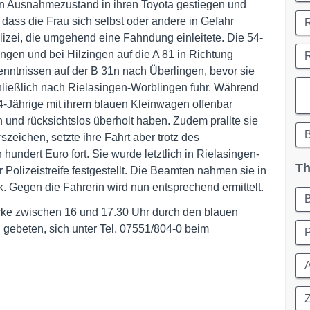
en Ausnahmezustand in ihren Toyota gestiegen und
dass die Frau sich selbst oder andere in Gefahr
lizei, die umgehend eine Fahndung einleitete. Die 54-
ingen und bei Hilzingen auf die A 81 in Richtung
rkenntnissen auf der B 31n nach Überlingen, bevor sie
hließlich nach Rielasingen-Worblingen fuhr. Während
 54-Jährige mit ihrem blauen Kleinwagen offenbar
nd rücksichtslos überholt haben. Zudem prallte sie
eichen, setzte ihre Fahrt aber trotz des
ndert Euro fort. Sie wurde letztlich in Rielasingen-
Th
Polizeistreife festgestellt. Die Beamten nahmen sie in
. Gegen die Fahrerin wird nun entsprechend ermittelt.
cke zwischen 16 und 17.30 Uhr durch den blauen
 gebeten, sich unter Tel. 07551/804-0 beim
P