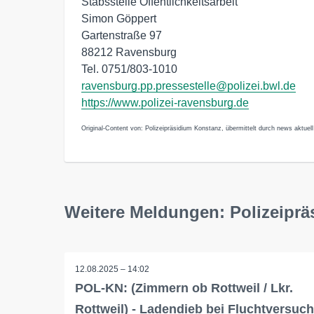
Stabsstelle Öffentlichkeitsarbeit
Simon Göppert
Gartenstraße 97
88212 Ravensburg
Tel. 0751/803-1010
ravensburg.pp.pressestelle@polizei.bwl.de
https://www.polizei-ravensburg.de
Original-Content von: Polizeipräsidium Konstanz, übermittelt durch news aktuell
Weitere Meldungen: Polizeipr
12.08.2025 – 14:02
POL-KN: (Zimmern ob Rottweil / Lkr.
Rottweil) - Ladendieb bei Fluchtversuch