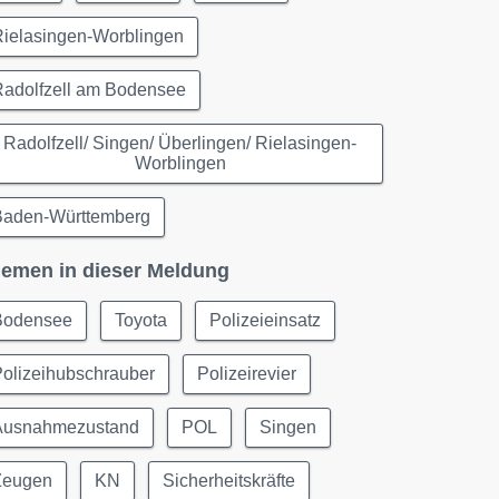
Rielasingen-Worblingen
Radolfzell am Bodensee
Radolfzell/ Singen/ Überlingen/ Rielasingen-
Worblingen
Baden-Württemberg
emen in dieser Meldung
Bodensee
Toyota
Polizeieinsatz
olizeihubschrauber
Polizeirevier
Ausnahmezustand
POL
Singen
Zeugen
KN
Sicherheitskräfte