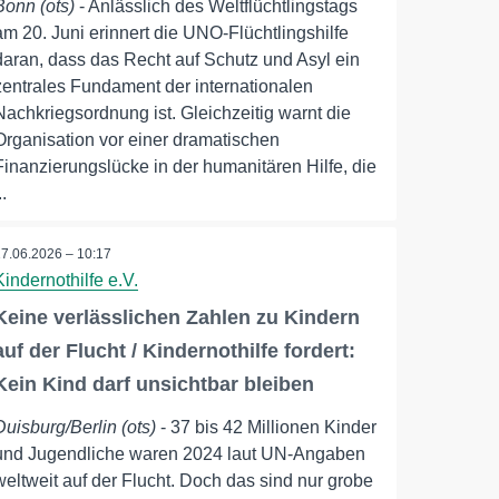
Bonn (ots)
- Anlässlich des Weltflüchtlingstags
am 20. Juni erinnert die UNO-Flüchtlingshilfe
daran, dass das Recht auf Schutz und Asyl ein
zentrales Fundament der internationalen
Nachkriegsordnung ist. Gleichzeitig warnt die
Organisation vor einer dramatischen
Finanzierungslücke in der humanitären Hilfe, die
..
17.06.2026 – 10:17
Kindernothilfe e.V.
Keine verlässlichen Zahlen zu Kindern
auf der Flucht / Kindernothilfe fordert:
Kein Kind darf unsichtbar bleiben
Duisburg/Berlin (ots)
- 37 bis 42 Millionen Kinder
und Jugendliche waren 2024 laut UN-Angaben
weltweit auf der Flucht. Doch das sind nur grobe