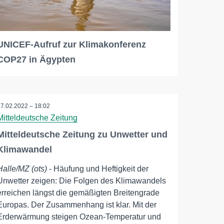
UNICEF-Aufruf zur Klimakonferenz
COP27 in Ägypten
17.02.2022 – 18:02
Mitteldeutsche Zeitung
Mitteldeutsche Zeitung zu Unwetter und
Klimawandel
Halle/MZ (ots)
- Häufung und Heftigkeit der
Unwetter zeigen: Die Folgen des Klimawandels
erreichen längst die gemäßigten Breitengrade
Europas. Der Zusammenhang ist klar. Mit der
Erderwärmung steigen Ozean-Temperatur und