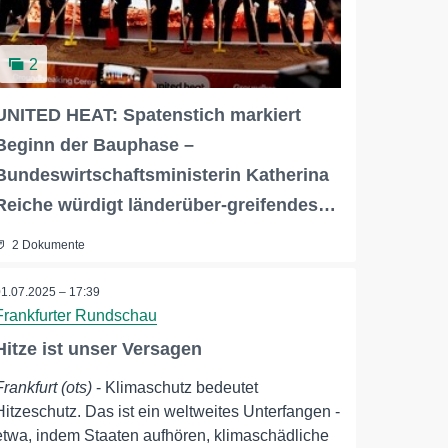
2
UNITED HEAT: Spatenstich markiert
Beginn der Bauphase –
Bundeswirtschaftsministerin Katherina
Reiche würdigt länderüber-greifendes…
2 Dokumente
01.07.2025 – 17:39
Frankfurter Rundschau
Hitze ist unser Versagen
Frankfurt (ots)
- Klimaschutz bedeutet
Hitzeschutz. Das ist ein weltweites Unterfangen -
etwa, indem Staaten aufhören, klimaschädliche