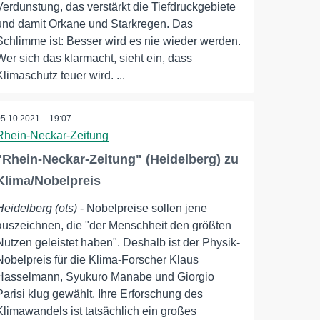
Verdunstung, das verstärkt die Tiefdruckgebiete
und damit Orkane und Starkregen. Das
Schlimme ist: Besser wird es nie wieder werden.
Wer sich das klarmacht, sieht ein, dass
Klimaschutz teuer wird. ...
05.10.2021 – 19:07
Rhein-Neckar-Zeitung
"Rhein-Neckar-Zeitung" (Heidelberg) zu
Klima/Nobelpreis
Heidelberg (ots)
- Nobelpreise sollen jene
auszeichnen, die "der Menschheit den größten
Nutzen geleistet haben". Deshalb ist der Physik-
Nobelpreis für die Klima-Forscher Klaus
Hasselmann, Syukuro Manabe und Giorgio
Parisi klug gewählt. Ihre Erforschung des
Klimawandels ist tatsächlich ein großes