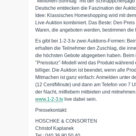
"Millionen-Sonntag" mit der Schnäppchenjagd
Deutsche entdecken die Faszination der Auktio
Idee: Klassisches Homeshopping wird mit dem 
Live-Auktion kombiniert. Das Beste: Den Preis 
Waren, die angeboten werden, bestimmen die 
Es gibt bei 1-2-3.tv zwei Auktions-Formen: Bei
erhalten die Teilnehmer den Zuschlag, die inne
die höchsten Gebote abgegeben haben. Beim i
"Preissturz"-Modell wird das Produkt während 
billiger. Die Auktion ist beendet, wenn alle Prod
Mitmachen ist ganz einfach: Anmelden unter 
(12 Cent/Minute) und dann am Telefon von 7 Uh
www.1-2-3.tv
 live dabei sein.
Pressekontakt:
HOSCHKE & CONSORTEN
Christof Kaplanek
Tel.: 040 36 90 50 40