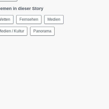
emen in dieser Story
Wetten
Fernsehen
Medien
edien / Kultur
Panorama