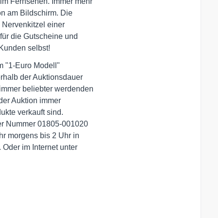
 im Fernsehen. Immer mehr

n am Bildschirm. Die

Nervenkitzel einer

für die Gutscheine und

Kunden selbst!
m "1-Euro Modell"

rhalb der Auktionsdauer

mmer beliebter werdenden

der Auktion immer

ukte verkauft sind.

der Nummer 01805-001020

r morgens bis 2 Uhr in
