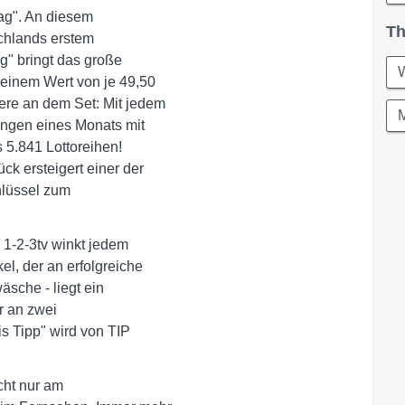
ag". An diesem

Th
chlands erstem

g" bringt das große

einem Wert von je 49,50

e an dem Set: Mit jedem

M
ngen eines Monats mit

 5.841 Lottoreihen!

k ersteigert einer der

lüssel zum

1-2-3tv winkt jedem

l, der an erfolgreiche

äsche - liegt ein

r an zwei

s Tipp" wird von TIP

ht nur am
