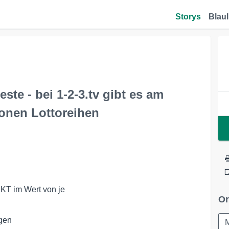
Storys
Blaul
teste - bei 1-2-3.tv gibt es am
ionen Lottoreihen
T im Wert von je 

Or
ngen