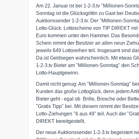
Am 22. Januar ist bei 1-2-3.tv "Millionen-Sonnt
Sonntag ist die Glücksgöttin zu Gast bei Deuts
Auktionssender 1-2-3.tv. Der "Millionen-Sonnta
Lotto-Glück. Lottoscheine von TIP DIREKT mit 
Euro kommen unter den Hammer. Das Besonder
Schein nimmt der Besitzer an allen neun Ziehu
jeweils 649 Lottoreihen teil. Insgesamt sind das
Da ist Geldsegen wahrscheinlich. Mit etwas Glüc
1-2-3.tv Bieter am "Millionen-Sonntag" den Sch
Lotto-Hauptgewinn.
Damit nicht genug: Am "Millionen-Sonntag" bei 
Kunden das große Lottoglück, denn jedem Artike
Bieter geht - egal ob  Brille, Brosche oder Bettw
"Gratis Tipp" bei. Mit diesem nimmt der Besitze
Lotto-Ziehungen "6 aus 49" teil. Auch der "Grati
DIREKT bereitgestellt.
Der neue Auktionssender 1-2-3.tv begeistert nic