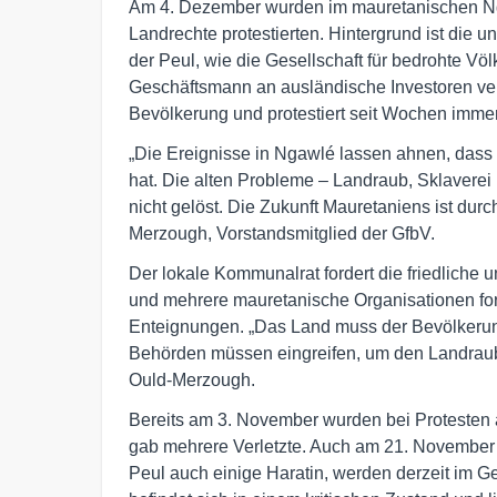
Am 4. Dezember wurden im mauretanischen Ngaw
Landrechte protestierten. Hintergrund ist die
der Peul, wie die Gesellschaft für bedrohte Völ
Geschäftsmann an ausländische Investoren ver
Bevölkerung und protestiert seit Wochen immer 
„Die Ereignisse in Ngawlé lassen ahnen, dass 
hat. Die alten Probleme – Landraub, Sklaverei u
nicht gelöst. Die Zukunft Mauretaniens ist durch
Merzough, Vorstandsmitglied der GfbV.
Der lokale Kommunalrat fordert die friedlich
und mehrere mauretanische Organisationen ford
Enteignungen. „Das Land muss der Bevölkeru
Behörden müssen eingreifen, um den Landraub 
Ould-Merzough.
Bereits am 3. November wurden bei Protesten 
gab mehrere Verletzte. Auch am 21. November 
Peul auch einige Haratin, werden derzeit im Ge