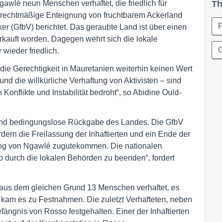
lé neun Menschen verhaftet, die friedlich für
Th
 unrechtmäßige Enteignung von fruchtbarem Ackerland
P
ker (GfbV) berichtet. Das geraubte Land ist über einen
kauft worden. Dagegen wehrt sich die lokale
wieder friedlich.
die Gerechtigkeit in Mauretanien weiterhin keinen Wert
nd die willkürliche Verhaftung von Aktivisten – sind
 Konflikte und Instabilität bedroht“, so Abidine Ould-
e und bedingungslose Rückgabe des Landes. Die GfbV
ern die Freilassung der Inhaftierten und ein Ende der
ng von Ngawlé zugutekommen. Die nationalen
durch die lokalen Behörden zu beenden“, fordert
aus dem gleichen Grund 13 Menschen verhaftet, es
kam es zu Festnahmen. Die zuletzt Verhafteten, neben
fängnis von Rosso festgehalten. Einer der Inhaftierten