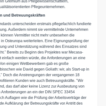
ein Gremium aus Pflegewissenschaftlern,
ualitätsorientierten Pflegeunternehmen.
en und Betreuungskräften
dards unterscheiden erstmals pflegefachlich fundierte
ttlung. Außerdem nimmt sie vermittelnde Unternehmen
4 können Vermittler nicht mehr unbesehen die
 in Osteuropa weiterleiten. Eine Eignungsprüfung der
tung und Unterstützung während des Einsatzes sind
icht." Bereits zu Beginn des Projektes war Mecasa-
cht einfach werden würde, die Anforderungen an eine
"Von einigen Wettbewerbern gab es große
bisschen wie David gegen Goliath: wir, als Start-up in
." Doch die Anstrengungen der vergangenen 18
ofitieren Kunden wie auch Betreuungskräfte. "Wir
nd, das darf aber keine Lizenz zur Ausbeutung von
en Anforderungen an ein der DIN SPEC 33454
ch Auflagen wie die Prüfung der Arbeitsverträge der
 Aufklärung der Betreuungskräfte vor Antritt des