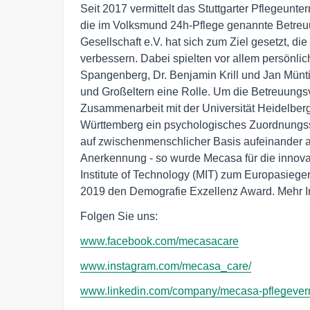
Seit 2017 vermittelt das Stuttgarter Pflegeun
die im Volksmund 24h-Pflege genannte Betre
Gesellschaft e.V. hat sich zum Ziel gesetzt, 
verbessern. Dabei spielten vor allem persönli
Spangenberg, Dr. Benjamin Krill und Jan Münti
und Großeltern eine Rolle. Um die Betreuungsv
Zusammenarbeit mit der Universität Heidelberg
Württemberg ein psychologisches Zuordnungss
auf zwischenmenschlicher Basis aufeinander abs
Anerkennung - so wurde Mecasa für die innova
Institute of Technology (MIT) zum Europasieger
2019 den Demografie Exzellenz Award. Mehr I
Folgen Sie uns:
www.facebook.com/mecasacare
www.instagram.com/mecasa_care/
www.linkedin.com/company/mecasa-pflegeverm