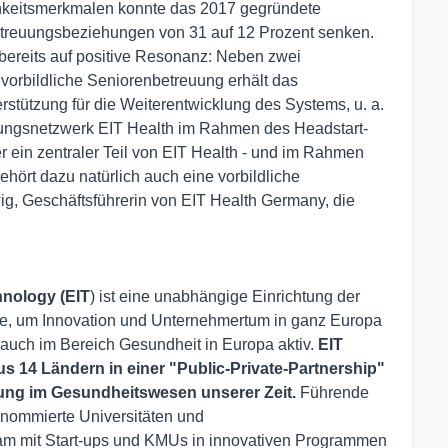
hkeitsmerkmalen konnte das 2017 gegründete
treuungsbeziehungen von 31 auf 12 Prozent senken.
bereits auf positive Resonanz: Neben zwei
orbildliche Seniorenbetreuung erhält das
rstützung für die Weiterentwicklung des Systems, u. a.
ungsnetzwerk EIT Health im Rahmen des Headstart-
ein zentraler Teil von EIT Health - und im Rahmen
hört dazu natürlich auch eine vorbildliche
ig, Geschäftsführerin von EIT Health Germany, die
hnology (EIT
) ist eine unabhängige Einrichtung der
e, um Innovation und Unternehmertum in ganz Europa
ve auch im Bereich Gesundheit in Europa aktiv.
EIT
us 14 Ländern in einer "Public-Private-Partnership"
ung im Gesundheitswesen unserer Zeit.
Führende
renommierte Universitäten und
am mit Start-ups und KMUs in innovativen Programmen