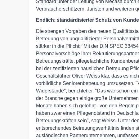
Standard unter der Leitung von Mecasa durch 
Verbraucherschützern, Juristen und weiteren q
Endlich: standardisierter Schutz von Kund
Die strengen Vorgaben des neuen Qualitätsstan
Betreuung von unqualifizierter Personalvermi
stärker in die Pflicht: "Mit der DIN SPEC 3345
Personalvorschläge ihrer Rekrutierungspartner
Betreuungskräfte, pflegefachliche Kundenbera
bei der zertifizierten häuslichen Betreuung Pfl
Geschäftsführer Oliver Weiss klar, dass es ni
vorbildliche Seniorenbetreuung umzusetzen. 
Widerstände", berichtet er. "Das war schon ein 
der Branche gegen einige große Unternehmen
Monate haben sich gelohnt - von den Regeln pr
haben zwar einen Pflegenotstand in Deutschla
Betreuungskräften sein", sagt Weiss. Unter d
entsprechendes Betreuungsverhältnis finden si
ausländischen Partnerunternehmen, umfassende