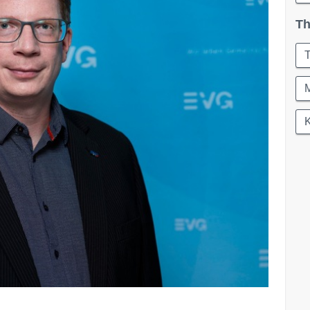
Th
T
M
K