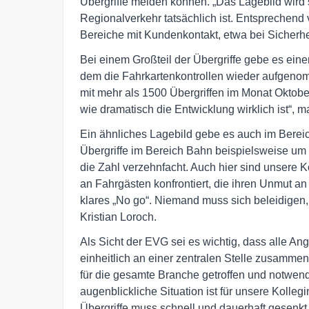
Übergriffe melden können. „Das Lagebild wird so
Regionalverkehr tatsächlich ist. Entsprechend
Bereiche mit Kundenkontakt, etwa bei Sicherhei
Bei einem Großteil der Übergriffe gebe es ein
dem die Fahrkartenkontrollen wieder aufgenom
mit mehr als 1500 Übergriffen im Monat Oktobe
wie dramatisch die Entwicklung wirklich ist“, 
Ein ähnliches Lagebild gebe es auch im Berei
Übergriffe im Bereich Bahn beispielsweise um 
die Zahl verzehnfacht. Auch hier sind unsere K
an Fahrgästen konfrontiert, die ihren Unmut an
klares „No go“. Niemand muss sich beleidigen, 
Kristian Loroch.
Als Sicht der EVG sei es wichtig, dass alle An
einheitlich an einer zentralen Stelle zusamm
für die gesamte Branche getroffen und notwen
augenblickliche Situation ist für unsere Kolleg
Übergriffe muss schnell und dauerhaft gesenkt 