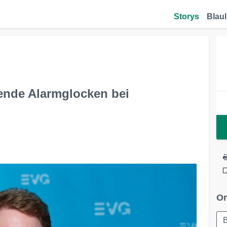
Storys
Blaul
lende Alarmglocken bei
Or
B