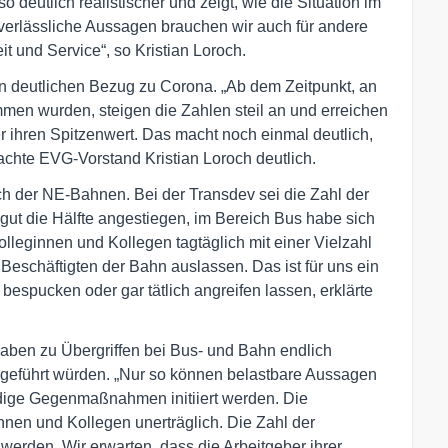
 deutlich realistischer und zeigt, wie die Situation im
 verlässliche Aussagen brauchen wir auch für andere
t und Service“, so Kristian Loroch.
en deutlichen Bezug zu Corona. „Ab dem Zeitpunkt, an
men wurden, steigen die Zahlen steil an und erreichen
r ihren Spitzenwert. Das macht noch einmal deutlich,
machte EVG-Vorstand Kristian Loroch deutlich.
ch der NE-Bahnen. Bei der Transdev sei die Zahl der
gut die Hälfte angestiegen, im Bereich Bus habe sich
olleginnen und Kollegen tagtäglich mit einer Vielzahl
 Beschäftigten der Bahn auslassen. Das ist für uns ein
bespucken oder gar tätlich angreifen lassen, erklärte
gaben zu Übergriffen bei Bus- und Bahn endlich
engeführt würden. „Nur so können belastbare Aussagen
dige Gegenmaßnahmen initiiert werden. Die
innen und Kollegen unerträglich. Die Zahl der
werden. Wir erwarten, dass die Arbeitgeber ihrer