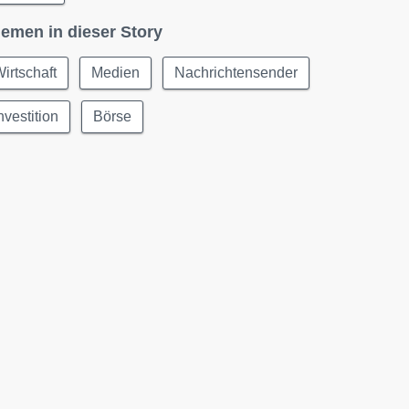
emen in dieser Story
irtschaft
Medien
Nachrichtensender
nvestition
Börse