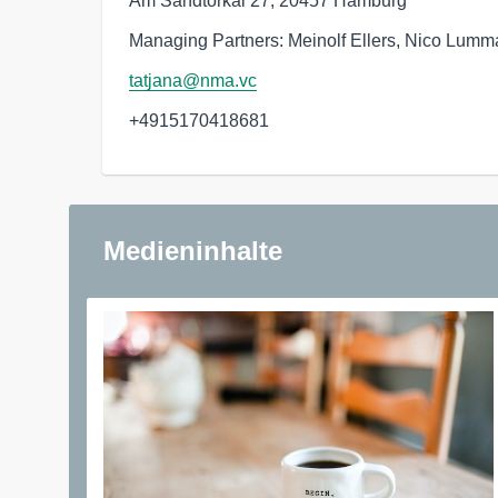
Am Sandtorkai 27, 20457 Hamburg
Managing Partners: Meinolf Ellers, Nico Lumm
tatjana@nma.vc
+4915170418681
Medieninhalte