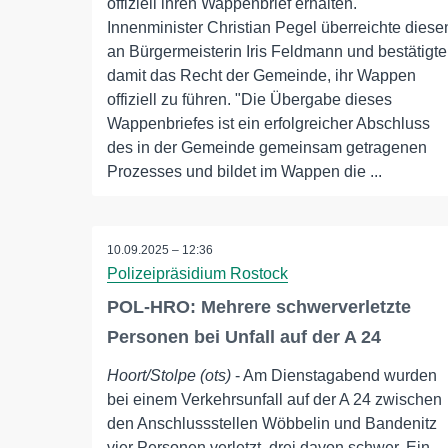
offiziell ihren Wappenbrief erhalten.
Innenminister Christian Pegel überreichte diese
an Bürgermeisterin Iris Feldmann und bestätigte
damit das Recht der Gemeinde, ihr Wappen
offiziell zu führen. "Die Übergabe dieses
Wappenbriefes ist ein erfolgreicher Abschluss
des in der Gemeinde gemeinsam getragenen
Prozesses und bildet im Wappen die ...
10.09.2025 – 12:36
Polizeipräsidium Rostock
POL-HRO: Mehrere schwerverletzte
Personen bei Unfall auf der A 24
Hoort/Stolpe (ots)
- Am Dienstagabend wurden
bei einem Verkehrsunfall auf der A 24 zwischen
den Anschlussstellen Wöbbelin und Bandenitz
vier Personen verletzt, drei davon schwer. Ein