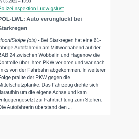
09.06.2022 – 10:03
Polizeiinspektion Ludwigslust
POL-LWL: Auto verunglückt bei
Starkregen
Hoort/Stolpe (ots)
- Bei Starkregen hat eine 61-
jährige Autofahrerin am Mittwochabend auf der
BAB 24 zwischen Wöbbelin und Hagenow die
Kontrolle über ihren PKW verloren und war nach
links von der Fahrbahn abgekommen. In weiterer
Folge prallte der PKW gegen die
Mittelschutzplanke. Das Fahrzeug drehte sich
daraufhin um die eigene Achse und kam
entgegengesetzt zur Fahrtrichtung zum Stehen.
Die Autofahrerin überstand den ...