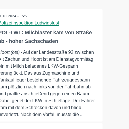
30.01.2024 – 15:51
Polizeiinspektion Ludwigslust
POL-LWL: Milchlaster kam von Straße
ab - hoher Sachschaden
Hoort (ots)
- Auf der Landesstraße 92 zwischen
Alt Zachun und Hoort ist am Dienstagvormittag
ein mit Milch beladenes LKW-Gespann
verunglückt. Das aus Zugmaschine und
Tankauflieger bestehende Fahrzeuggespann
kam plötzlich nach links von der Fahrbahn ab
und prallte anschließend gegen einen Baum.
Dabei geriet der LKW in Schieflage. Der Fahrer
kam mit dem Schrecken davon und blieb
unverletzt. Nach dem Vorfall musste die ...