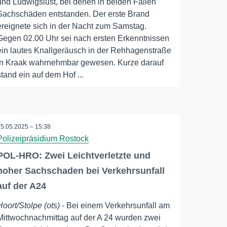
und Ludwigslust, bei denen in beiden Fällen
Sachschäden entstanden. Der erste Brand
ereignete sich in der Nacht zum Samstag.
Gegen 02.00 Uhr sei nach ersten Erkenntnissen
ein lautes Knallgeräusch in der Rehhagenstraße
in Kraak wahrnehmbar gewesen. Kurze darauf
stand ein auf dem Hof ...
15.05.2025 – 15:38
Polizeipräsidium Rostock
POL-HRO: Zwei Leichtverletzte und
hoher Sachschaden bei Verkehrsunfall
auf der A24
Hoort/Stolpe (ots)
- Bei einem Verkehrsunfall am
Mittwochnachmittag auf der A 24 wurden zwei