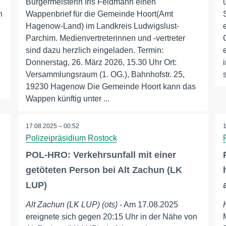
Bürgermeisterin Iris Feldmann einen
n
Wappenbrief für die Gemeinde Hoort(Amt
Hagenow-Land) im Landkreis Ludwigslust-
Parchim. Medienvertreterinnen und -vertreter
sind dazu herzlich eingeladen. Termin:
Donnerstag, 26. März 2026, 15.30 Uhr Ort:
Versammlungsraum (1. OG.), Bahnhofstr. 25,
19230 Hagenow Die Gemeinde Hoort kann das
Wappen künftig unter ...
17.08.2025 – 00:52
Polizeipräsidium Rostock
POL-HRO: Verkehrsunfall mit einer
getöteten Person bei Alt Zachun (LK
LUP)
Alt Zachun (LK LUP) (ots)
- Am 17.08.2025
ereignete sich gegen 20:15 Uhr in der Nähe von