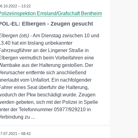
06.10.2022 – 13:22
Polizeiinspektion Emsland/Grafschaft Bentheim
POL-EL: Elbergen - Zeugen gesucht
Elbergen (ots)
- Am Dienstag zwischen 10 und
13.40 hat ein bislang unbekannter
Fahrzeugführer an der Lingener Straße in
Elbergen vermutlich beim Vorbeifahren eine
Warnbake aus der Halterung gestoßen. Der
Verursacher entfernte sich anschließend
unerlaubt vom Unfallort. Ein nachfolgender
Fahrer eines Seat überfuhr die Halterung,
wodurch der Pkw beschädigt wurde. Zeugen
werden gebeten, sich mit der Polizei in Spelle
unter der Telefonnummer 05977/929210 in
Verbindung zu ...
27.07.2021 – 08:42