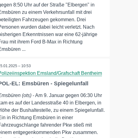
gegen 8:50 Uhr auf der Straße "Elbergen" in
Emsbüren zu einem Verkehrsunfall mit drei
beteiligten Fahrzeugen gekommen. Drei
Personen wurden dabei leicht verletzt. Nach
bisherigen Erkenntnissen war eine 62-jährige
Frau mit ihrem Ford B-Max in Richtung
Emsbüren ...
15.01.2025 – 10:53
Polizeiinspektion Emsland/Grafschaft Bentheim
POL-EL: Emsbüren - Spiegelunfall
Emsbüren (ots)
- Am 9. Januar gegen 06:30 Uhr
kam es auf der Landesstraße 40 in Elbergen, in
Höhe der Bushaltestelle, zu einem Spiegelunfall.
Ein in Richtung Emsbüren in einer
Fahrzeugschlange fahrender Pkw stieß mit
einem entgegenkommenden Pkw zusammen.