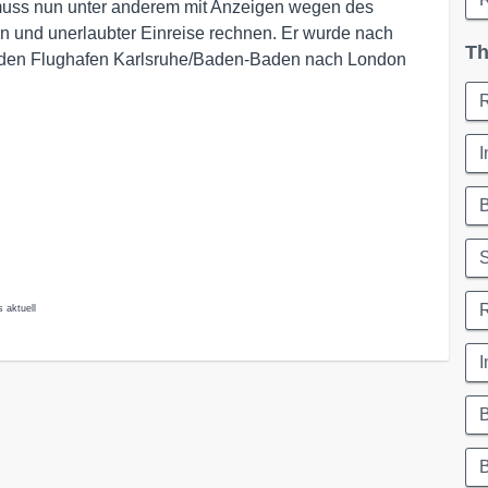
 muss nun unter anderem mit Anzeigen wegen des
n und unerlaubter Einreise rechnen. Er wurde nach
Th
 den Flughafen Karlsruhe/Baden-Baden nach London
I
S
 aktuell
I