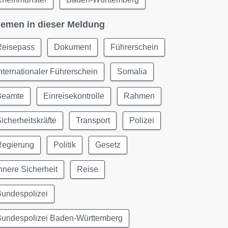
emen in dieser Meldung
Reisepass
Dokument
Führerschein
nternationaler Führerschein
Somalia
Beamte
Einreisekontrolle
Rahmen
icherheitskräfte
Transport
Polizei
Regierung
Politik
Gesetz
nnere Sicherheit
Reise
Bundespolizei
Bundespolizei Baden-Württemberg