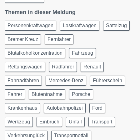
Themen in dieser Meldung
Personenkraftwagen
Lastkraftwagen
Sattelzug
Bremer Kreuz
Fernfahrer
Blutalkoholkonzentration
Fahrzeug
Rettungswagen
Radfahrer
Renault
Fahrradfahren
Mercedes-Benz
Führerschein
Fahrer
Blutentnahme
Porsche
Krankenhaus
Autobahnpolizei
Ford
Werkzeug
Einbruch
Unfall
Transport
Verkehrsunglück
Transportnotfall