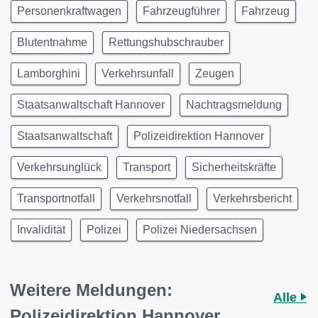
Personenkraftwagen
Fahrzeugführer
Fahrzeug
Blutentnahme
Rettungshubschrauber
Lamborghini
Verkehrsunfall
Zeugen
Staatsanwaltschaft Hannover
Nachtragsmeldung
Staatsanwaltschaft
Polizeidirektion Hannover
Verkehrsunglück
Transport
Sicherheitskräfte
Transportnotfall
Verkehrsnotfall
Verkehrsbericht
Invalidität
Polizei
Polizei Niedersachsen
Weitere Meldungen:
Alle
Polizeidirektion Hannover