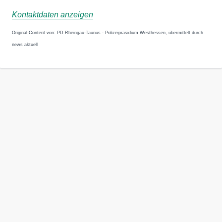
Kontaktdaten anzeigen
Original-Content von: PD Rheingau-Taunus - Polizeipräsidium Westhessen, übermittelt durch
news aktuell