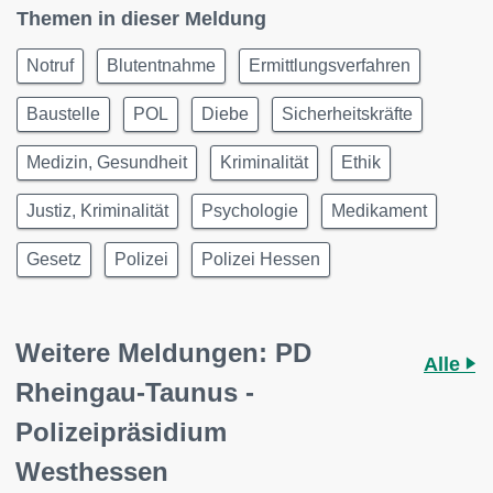
Themen in dieser Meldung
Notruf
Blutentnahme
Ermittlungsverfahren
Baustelle
POL
Diebe
Sicherheitskräfte
Medizin, Gesundheit
Kriminalität
Ethik
Justiz, Kriminalität
Psychologie
Medikament
Gesetz
Polizei
Polizei Hessen
Weitere Meldungen: PD
Alle
Rheingau-Taunus -
Polizeipräsidium
Westhessen