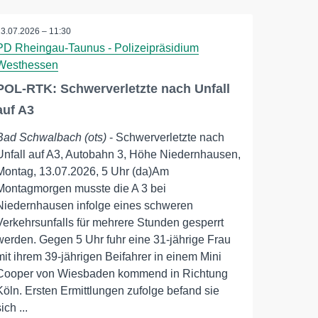
13.07.2026 – 11:30
PD Rheingau-Taunus - Polizeipräsidium
Westhessen
POL-RTK: Schwerverletzte nach Unfall
auf A3
Bad Schwalbach (ots)
- Schwerverletzte nach
Unfall auf A3, Autobahn 3, Höhe Niedernhausen,
Montag, 13.07.2026, 5 Uhr (da)Am
Montagmorgen musste die A 3 bei
Niedernhausen infolge eines schweren
Verkehrsunfalls für mehrere Stunden gesperrt
werden. Gegen 5 Uhr fuhr eine 31-jährige Frau
mit ihrem 39-jährigen Beifahrer in einem Mini
Cooper von Wiesbaden kommend in Richtung
Köln. Ersten Ermittlungen zufolge befand sie
ich ...