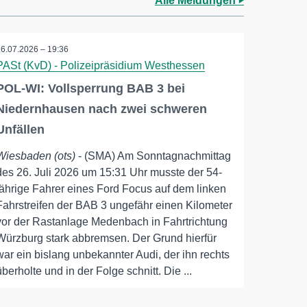
Alle Meldungen
26.07.2026 – 19:36
PASt (KvD) - Polizeipräsidium Westhessen
POL-WI: Vollsperrung BAB 3 bei
Niedernhausen nach zwei schweren
Unfällen
Wiesbaden (ots)
- (SMA) Am Sonntagnachmittag
des 26. Juli 2026 um 15:31 Uhr musste der 54-
jährige Fahrer eines Ford Focus auf dem linken
Fahrstreifen der BAB 3 ungefähr einen Kilometer
vor der Rastanlage Medenbach in Fahrtrichtung
Würzburg stark abbremsen. Der Grund hierfür
war ein bislang unbekannter Audi, der ihn rechts
überholte und in der Folge schnitt. Die ...