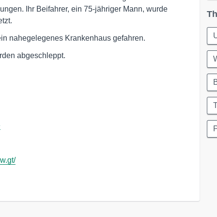
etzungen. Ihr Beifahrer, ein 75-jähriger Mann, wurde
Th
tzt.
U
ein nahegelegenes Krankenhaus gefahren.
urden abgeschleppt.
T
e
P
w.gt/