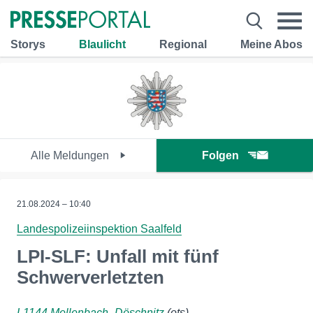
Storys
Blaulicht
Regional
Meine Abos
Alle Meldungen
Folgen
21.08.2024 – 10:40
Landespolizeiinspektion Saalfeld
LPI-SLF: Unfall mit fünf
Schwerverletzten
L1144 Mellenbach- Döschnitz
(ots)