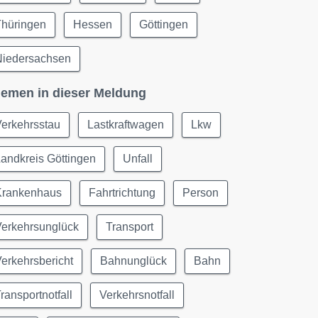
Thüringen
Hessen
Göttingen
Niedersachsen
emen in dieser Meldung
erkehrsstau
Lastkraftwagen
Lkw
andkreis Göttingen
Unfall
Krankenhaus
Fahrtrichtung
Person
Verkehrsunglück
Transport
erkehrsbericht
Bahnunglück
Bahn
ransportnotfall
Verkehrsnotfall