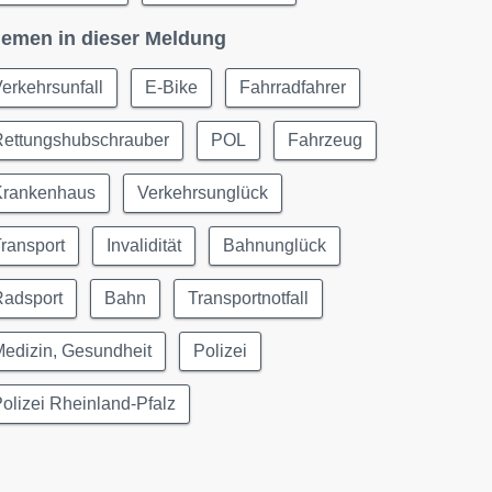
emen in dieser Meldung
erkehrsunfall
E-Bike
Fahrradfahrer
Rettungshubschrauber
POL
Fahrzeug
Krankenhaus
Verkehrsunglück
ransport
Invalidität
Bahnunglück
Radsport
Bahn
Transportnotfall
edizin, Gesundheit
Polizei
olizei Rheinland-Pfalz