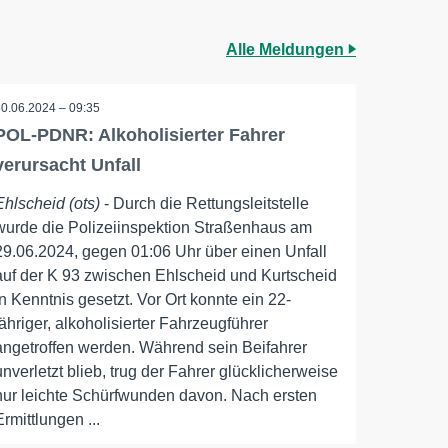
Alle Meldungen
30.06.2024 – 09:35
POL-PDNR: Alkoholisierter Fahrer
verursacht Unfall
Ehlscheid (ots)
- Durch die Rettungsleitstelle
wurde die Polizeiinspektion Straßenhaus am
29.06.2024, gegen 01:06 Uhr über einen Unfall
auf der K 93 zwischen Ehlscheid und Kurtscheid
in Kenntnis gesetzt. Vor Ort konnte ein 22-
jähriger, alkoholisierter Fahrzeugführer
angetroffen werden. Während sein Beifahrer
unverletzt blieb, trug der Fahrer glücklicherweise
nur leichte Schürfwunden davon. Nach ersten
Ermittlungen ...