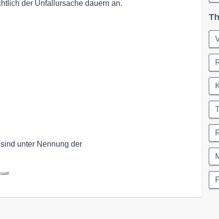
htlich der Unfallursache dauern an.
Th
V
T
 sind unter Nennung der
M
tuell
P