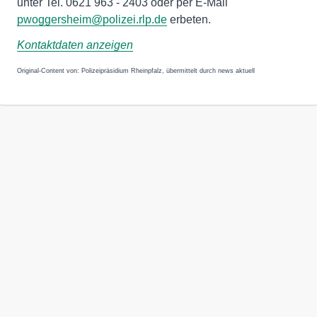
unter Tel. 0621 963 - 2403 oder per E-Mail
pwoggersheim@polizei.rlp.de
erbeten.
Kontaktdaten anzeigen
Original-Content von: Polizeipräsidium Rheinpfalz, übermittelt durch news aktuell