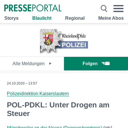
Storys
Blaulicht
Regional
Meine Abos
Alle Meldungen
Folgen
24.10.2020 – 13:57
Polizeidirektion Kaiserslautern
POL-PDKL: Unter Drogen am
Steuer
Münchweiler an der Alsenz (Donnersbergkreis)
(ots)