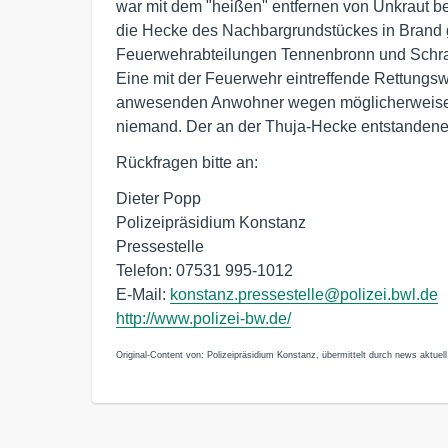
war mit dem "heißen" entfernen von Unkraut be
die Hecke des Nachbargrundstückes in Brand g
Feuerwehrabteilungen Tennenbronn und Schram
Eine mit der Feuerwehr eintreffende Rettungs
anwesenden Anwohner wegen möglicherweise 
niemand. Der an der Thuja-Hecke entstandene 
Rückfragen bitte an:
Dieter Popp
Polizeipräsidium Konstanz
Pressestelle
Telefon: 07531 995-1012
E-Mail:
konstanz.pressestelle@polizei.bwl.de
http://www.polizei-bw.de/
Original-Content von: Polizeipräsidium Konstanz, übermittelt durch news aktuell