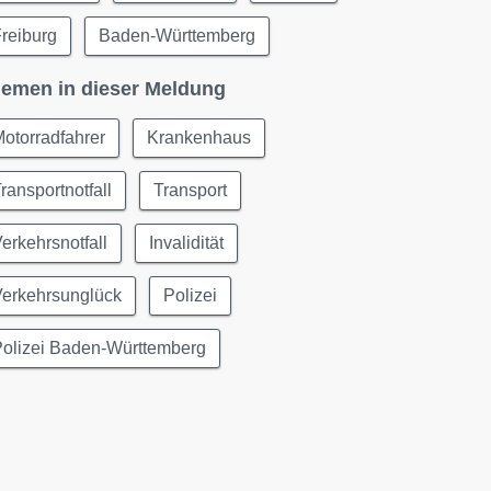
reiburg
Baden-Württemberg
emen in dieser Meldung
otorradfahrer
Krankenhaus
ransportnotfall
Transport
erkehrsnotfall
Invalidität
Verkehrsunglück
Polizei
Polizei Baden-Württemberg