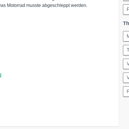
 Das Motorrad musste abgeschleppt werden.
F
Th
M
T
V
g