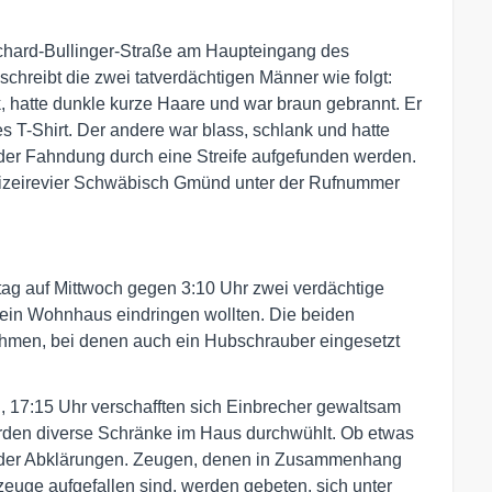
chard-Bullinger-Straße am Haupteingang des
chreibt die zwei tatverdächtigen Männer wie folgt:
k, hatte dunkle kurze Haare und war braun gebrannt. Er
s T-Shirt. Der andere war blass, schlank und hatte
er Fahndung durch eine Streife aufgefunden werden.
lizeirevier Schwäbisch Gmünd unter der Rufnummer
ag auf Mittwoch gegen 3:10 Uhr zwei verdächtige
 ein Wohnhaus eindringen wollten. Die beiden
hmen, bei denen auch ein Hubschrauber eingesetzt
, 17:15 Uhr verschafften sich Einbrecher gewaltsam
rden diverse Schränke im Haus durchwühlt. Ob etwas
d der Abklärungen. Zeugen, denen in Zusammenhang
euge aufgefallen sind, werden gebeten, sich unter