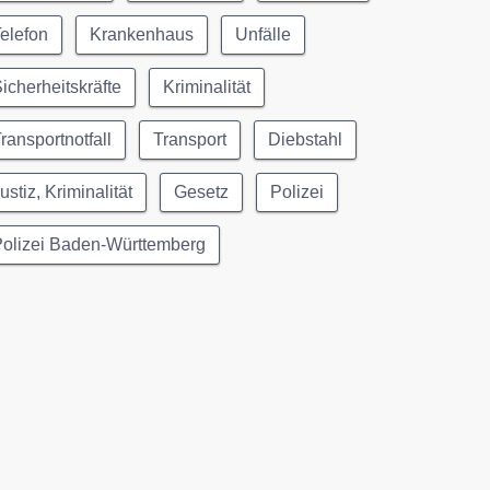
elefon
Krankenhaus
Unfälle
icherheitskräfte
Kriminalität
ransportnotfall
Transport
Diebstahl
ustiz, Kriminalität
Gesetz
Polizei
Polizei Baden-Württemberg