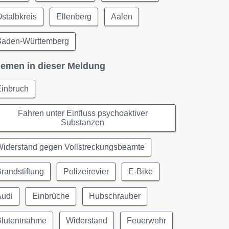
stalbkreis
Ellenberg
Aalen
Baden-Württemberg
emen in dieser Meldung
Einbruch
Fahren unter Einfluss psychoaktiver
Substanzen
Widerstand gegen Vollstreckungsbeamte
randstiftung
Polizeirevier
E-Bike
Audi
Einbrüche
Hubschrauber
Blutentnahme
Widerstand
Feuerwehr