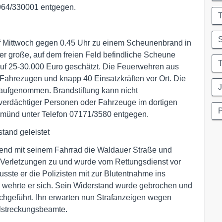
964/330001 entgegen.
T
S
uf Mittwoch gegen 0.45 Uhr zu einem Scheunenbrand in
r große, auf dem freien Feld befindliche Scheune
T
auf 25-30.000 Euro geschätzt. Die Feuerwehren aus
ahrezugen und knapp 40 Einsatzkräften vor Ort. Die
J
 aufgenommen. Brandstiftung kann nicht
verdächtiger Personen oder Fahrzeuge im dortigen
Gmünd unter Telefon 07171/3580 entgegen.
and geleistet
end mit seinem Fahrrad die Waldauer Straße und
hte Verletzungen zu und wurde vom Rettungsdienst vor
musste er die Polizisten mit zur Blutentnahme ins
 wehrte er sich. Sein Widerstand wurde gebrochen und
chgeführt. Ihn erwarten nun Strafanzeigen wegen
llstreckungsbeamte.