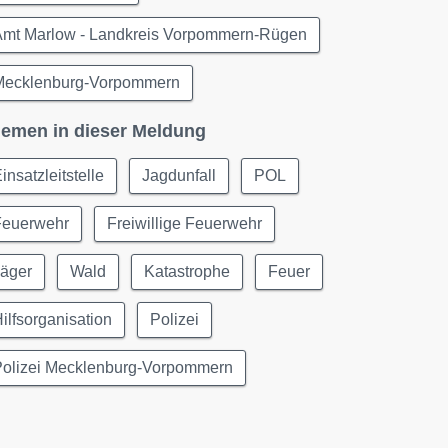
Amt Marlow - Landkreis Vorpommern-Rügen
Mecklenburg-Vorpommern
emen in dieser Meldung
insatzleitstelle
Jagdunfall
POL
Feuerwehr
Freiwillige Feuerwehr
Jäger
Wald
Katastrophe
Feuer
ilfsorganisation
Polizei
Polizei Mecklenburg-Vorpommern