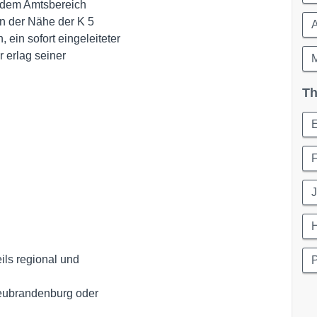
 dem Amtsbereich 

 der Nähe der K 5 

in sofort eingeleiteter

erlag seiner 

Th
E
H
ils regional und
Neubrandenburg oder