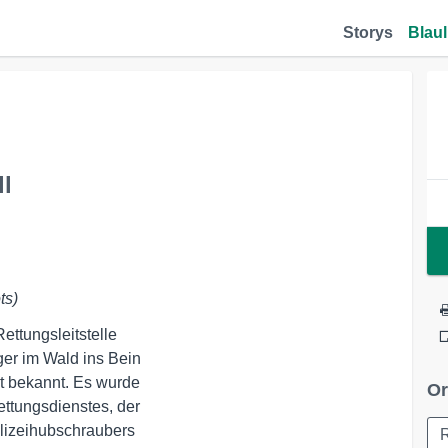
Storys
Blaul
l
ts)
tungsleitstelle 

r im Wald ins Bein 

 bekannt. Es wurde 

Or
ttungsdienstes, der 

lizeihubschraubers 
