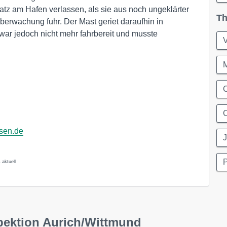
atz am Hafen verlassen, als sie aus noch ungeklärter
Th
erwachung fuhr. Der Mast geriet daraufhin in
o war jedoch nicht mehr fahrbereit und musste
C
C
hsen.de
J
P
 aktuell
pektion Aurich/Wittmund