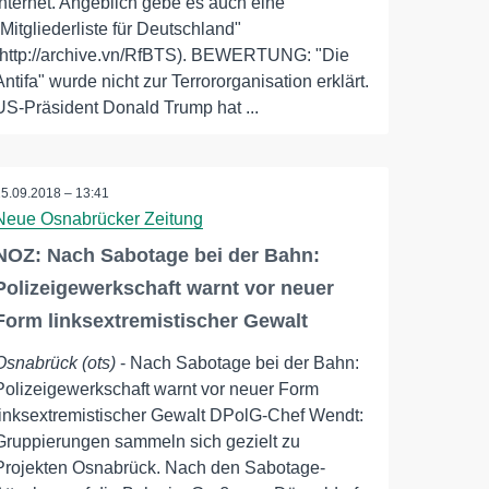
Internet. Angeblich gebe es auch eine
"Mitgliederliste für Deutschland"
(http://archive.vn/RfBTS). BEWERTUNG: "Die
Antifa" wurde nicht zur Terrororganisation erklärt.
US-Präsident Donald Trump hat ...
25.09.2018 – 13:41
Neue Osnabrücker Zeitung
NOZ: Nach Sabotage bei der Bahn:
Polizeigewerkschaft warnt vor neuer
Form linksextremistischer Gewalt
Osnabrück (ots)
- Nach Sabotage bei der Bahn:
Polizeigewerkschaft warnt vor neuer Form
linksextremistischer Gewalt DPolG-Chef Wendt:
Gruppierungen sammeln sich gezielt zu
Projekten Osnabrück. Nach den Sabotage-