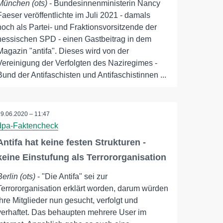
München (ots)
- Bundesinnenministerin Nancy
Faeser veröffentlichte im Juli 2021 - damals
noch als Partei- und Fraktionsvorsitzende der
hessischen SPD - einen Gastbeitrag in dem
Magazin "antifa". Dieses wird von der
Vereinigung der Verfolgten des Naziregimes -
Bund der Antifaschisten und Antifaschistinnen ...
19.06.2020 – 11:47
dpa-Faktencheck
Antifa hat keine festen Strukturen -
keine Einstufung als Terrororganisation
Berlin (ots)
- "Die Antifa" sei zur
Terrororganisation erklärt worden, darum würden
ihre Mitglieder nun gesucht, verfolgt und
verhaftet. Das behaupten mehrere User im