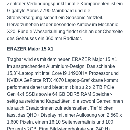
Zentraler Verbindungspunkt für alle Komponenten ist ein
Gigabyte Aorus Z790 Mainboard und die
Stromversorgung sichert ein Seasonic Netzteil.
Hervorzuheben ist der besondere Airflow im Mechanic
X20: Für die Wasserkühlung findet sich an der Oberseite
des Gehäuses ein 360 mm Radiator.
ERAZER Major 15 X1
Tragbar wird es mit dem neuen ERAZER Major 15 X1
im ansprechenden Aluminium-Design. Das schlanke
15,3"-Laptop mit Intel Core i9 14900HX Prozessor und
NVIDIA GeForce RTX 4070 Laptop-Grafikkarte kommt
performant daher und bietet mit bis zu 2 x 2 TB PCIe
Gen 4x4 SSDs sowie 64 GB DDR5 RAM Speicher-
seitig ausreichend Kapazitäten, die sowohl Gamer:innen
als auch Creator:innen zufriedenstellen. Tief blicken
lässt das QHD+ Display mit einer Auflösung von 2.560 x
1.600 Pixeln, einem 16:10 Seitenverhältnis und 100
Prozent sRGB. Eine Bildwiederholrate von 240 Hz