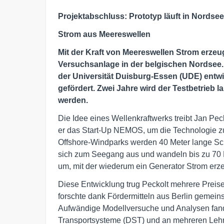
Projektabschluss: Prototyp läuft in Nordsee
Strom aus Meereswellen
Mit der Kraft von Meereswellen Strom erzeug
Versuchsanlage in der belgischen Nordsee
der Universität Duisburg-Essen (UDE) entw
gefördert. Zwei Jahre wird der Testbetrieb lau
werden.
Die Idee eines Wellenkraftwerks treibt Jan Pec
er das Start-Up NEMOS, um die Technologie zu r
Offshore-Windparks werden 40 Meter lange Schw
sich zum Seegang aus und wandeln bis zu 70 
um, mit der wiederum ein Generator Strom erze
Diese Entwicklung trug Peckolt mehrere Preise 
forschte dank Fördermitteln aus Berlin gemein
Aufwändige Modellversuche und Analysen fand
Transportsysteme (DST) und an mehreren Lehrs