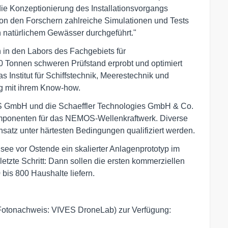
ie Konzeptionierung des Installationsvorgangs
von den Forschern zahlreiche Simulationen und Tests
n natürlichem Gewässer durchgeführt."
in den Labors des Fachgebiets für
0 Tonnen schweren Prüfstand erprobt und optimiert
 Institut für Schiffstechnik, Meerestechnik und
ng mit ihrem Know-how.
OS GmbH und die Schaeffler Technologies GmbH & Co.
omponenten für das NEMOS-Wellenkraftwerk. Diverse
nsatz unter härtesten Bedingungen qualifiziert werden.
dsee vor Ostende ein skalierter Anlagenprototyp im
 letzte Schritt: Dann sollen die ersten kommerziellen
 bis 800 Haushalte liefern.
 (Fotonachweis: VIVES DroneLab) zur Verfügung: