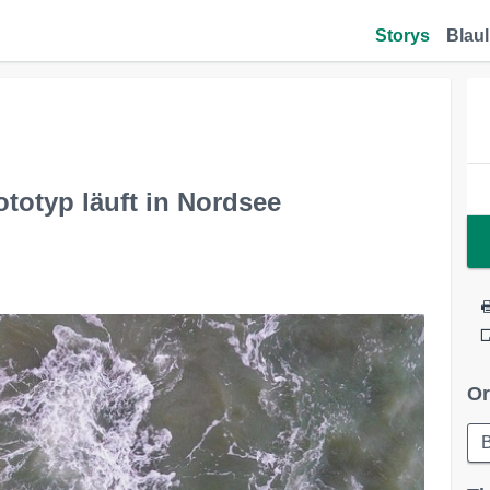
Storys
Blaul
totyp läuft in Nordsee
Or
B