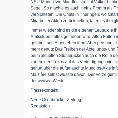
NSU-Mann Uwe Mundlos streicht Volker Limbur
Segel. So machte es auch Heinz Fromm als Pr
vernichteten. Die Chefs in Thüringen, wo Mita
Mitarbeiter Akten zurückhielten, taten es ihm gl
Immer wieder sind es die eigenen Leute, die i
Amtsstuben alles getrieben wird. Allen Fällen 
gefährliches Eigenleben führt. Aber personell
mehr genug: Das Treiben der Abteilungs- und Re
beim aktuellen Stühlerücken auch die Rolle de
zudem den Fokus auf das Verteidigungsministe
genug über die aufgetauchte Mundlos-Akte inf
Maizière selbst wusste davon. Der Vorzeigemini
der weißen Weste.
Pressekontakt:
Neue Osnabrücker Zeitung
Redaktion