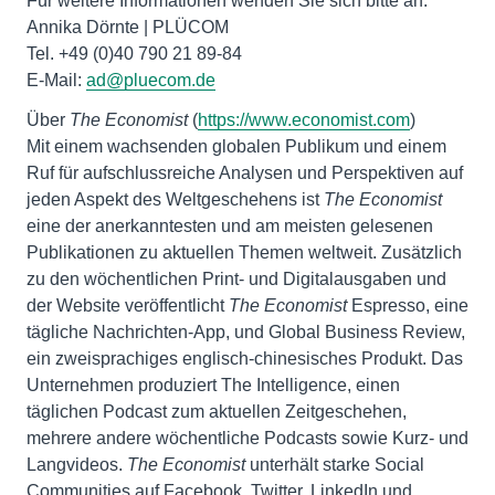
Für weitere Informationen wenden Sie sich bitte an:
Annika Dörnte | PLÜCOM
Tel. +49 (0)40 790 21 89-84
E-Mail:
ad@pluecom.de
Über
The Economist
(
https://www.economist.com
)
Mit einem wachsenden globalen Publikum und einem
Ruf für aufschlussreiche Analysen und Perspektiven auf
jeden Aspekt des Weltgeschehens ist
The Economist
eine der anerkanntesten und am meisten gelesenen
Publikationen zu aktuellen Themen weltweit. Zusätzlich
zu den wöchentlichen Print- und Digitalausgaben und
der Website veröffentlicht
The Economist
Espresso, eine
tägliche Nachrichten-App, und Global Business Review,
ein zweisprachiges englisch-chinesisches Produkt. Das
Unternehmen produziert The Intelligence, einen
täglichen Podcast zum aktuellen Zeitgeschehen,
mehrere andere wöchentliche Podcasts sowie Kurz- und
Langvideos.
The Economist
unterhält starke Social
Communities auf Facebook, Twitter, LinkedIn und