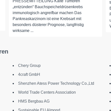
PRESSEMITTEILUNG Kalte Tumoren
„entzünden“ Bauchspeicheldrüsenkrebs
immunologisch angreifbar machen Das
Pankreaskarzinom ist eine Krebsart mit
besonders düsterer Prognose, langfristig
wirksame ...
ren
Chery Group
4craft GmbH
Shenzhen Atess Power Technology Co.,Ltd
World Trade Centers Association
HMS Bergbau AG
Sustainable EU Almond