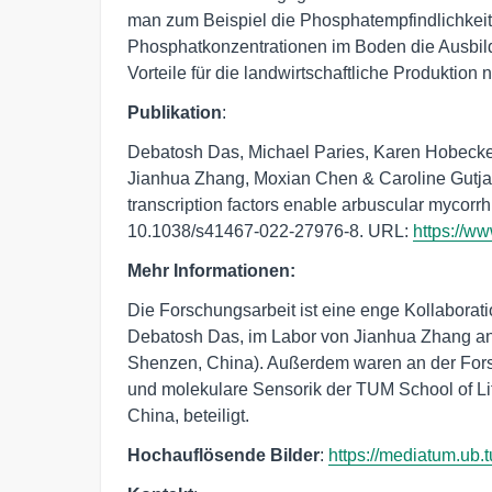
man zum Beispiel die Phosphatempfindlichkeit
Phosphatkonzentrationen im Boden die Ausbil
Vorteile für die landwirtschaftliche Produktion n
Publikation
:
Debatosh Das, Michael Paries, Karen Hobecke
Jianhua Zhang, Moxian Chen & Caroline G
transcription factors enable arbuscular mycor
10.1038/s41467-022-27976-8. URL:
https://w
Mehr Informationen:
Die Forschungsarbeit ist eine enge Kollaborat
Debatosh Das, im Labor von Jianhua Zhang an d
Shenzen, China). Außerdem waren an der Forsc
und molekulare Sensorik der TUM School of Li
China, beteiligt.
Hochauflösende Bilder
:
https://mediatum.ub