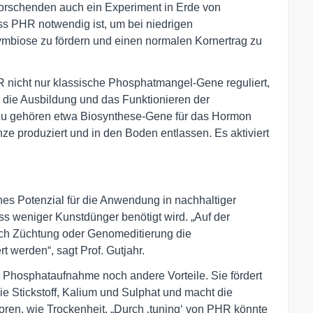
 Forschenden auch ein Experiment in Erde von
ass PHR notwendig ist, um bei niedrigen
mbiose zu fördern und einen normalen Kornertrag zu
HR nicht nur klassische Phosphatmangel-Gene reguliert,
 die Ausbildung und das Funktionieren der
rzu gehören etwa Biosynthese-Gene für das Hormon
ze produziert und in den Boden entlassen. Es aktiviert
es Potenzial für die Anwendung in nachhaltiger
ss weniger Kunstdünger benötigt wird. „Auf der
ch Züchtung oder Genomeditierung die
 werden“, sagt Prof. Gutjahr.
Phosphataufnahme noch andere Vorteile. Sie fördert
e Stickstoff, Kalium und Sulphat und macht die
oren, wie Trockenheit. „Durch ‚tuning‘ von PHR könnte