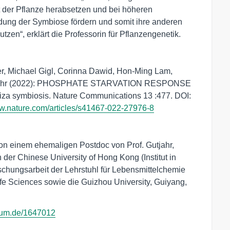
 der Pflanze herabsetzen und bei höheren
dung der Symbiose fördern und somit ihre anderen
utzen“, erklärt die Professorin für Pflanzengenetik.
r, Michael Gigl, Corinna Dawid, Hon-Ming Lam,
utjahr (2022): PHOSPHATE STARVATION RESPONSE
rhiza symbiosis. Nature Communications 13 :477. DOI:
ww.nature.com/articles/s41467-022-27976-8
ion einem ehemaligen Postdoc von Prof. Gutjahr,
er Chinese University of Hong Kong (Institut in
hungsarbeit der Lehrstuhl für Lebensmittelchemie
fe Sciences sowie die Guizhou University, Guiyang,
.tum.de/1647012