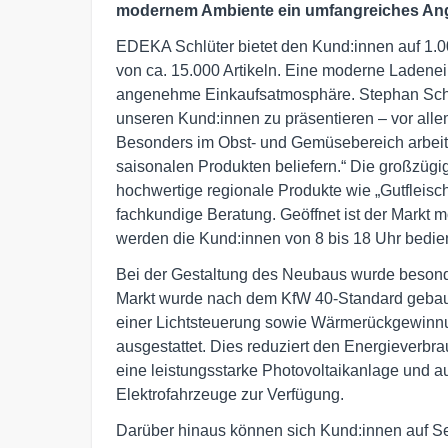
modernem Ambiente ein umfangreiches Ange
EDEKA Schlüter bietet den Kund:innen auf 1.00
von ca. 15.000 Artikeln. Eine moderne Ladeneinr
angenehme Einkaufsatmosphäre. Stephan Schlüte
unseren Kund:innen zu präsentieren – vor alle
Besonders im Obst- und Gemüsebereich arbeit
saisonalen Produkten beliefern.“ Die großzügi
hochwertige regionale Produkte wie „Gutfleisch
fachkundige Beratung. Geöffnet ist der Markt 
werden die Kund:innen von 8 bis 18 Uhr bedien
Bei der Gestaltung des Neubaus wurde besonde
Markt wurde nach dem KfW 40-Standard gebaut
einer Lichtsteuerung sowie Wärmerückgewinn
ausgestattet. Dies reduziert den Energieverbr
eine leistungsstarke Photovoltaikanlage und au
Elektrofahrzeuge zur Verfügung.
Darüber hinaus können sich Kund:innen auf S