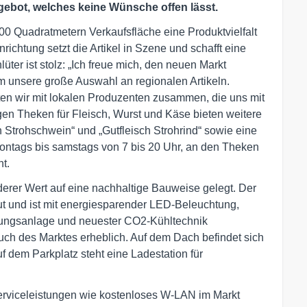
bot, welches keine Wünsche offen lässt.
0 Quadratmetern Verkaufsfläche eine Produktvielfalt
ichtung setzt die Artikel in Szene und schafft eine
r ist stolz: „Ich freue mich, den neuen Markt
m unsere große Auswahl an regionalen Artikeln.
en wir mit lokalen Produzenten zusammen, die uns mit
gen Theken für Fleisch, Wurst und Käse bieten weitere
 Strohschwein“ und „Gutfleisch Strohrind“ sowie eine
montags bis samstags von 7 bis 20 Uhr, an den Theken
t.
rer Wert auf eine nachhaltige Bauweise gelegt. Der
 und ist mit energiesparender LED-Beleuchtung,
ungsanlage und neuester CO2-Kühltechnik
auch des Marktes erheblich. Auf dem Dach befindet sich
f dem Parkplatz steht eine Ladestation für
erviceleistungen wie kostenloses W-LAN im Markt