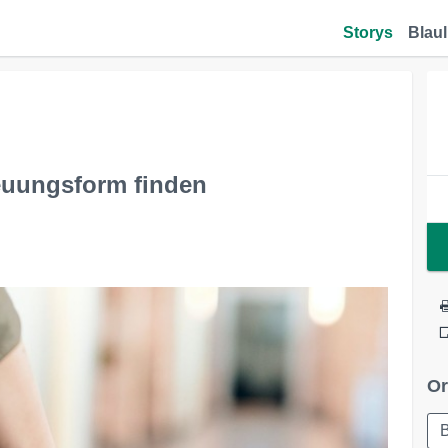
Storys
Blaul
euungsform finden
Or
B