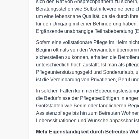
sich den Rat von Ansprechpartnern zu sichern,
Beratungsstellen wie Selbsthilfevereine berei
um eine lebensnahe Qualität, da sie durch ihr
für den Umgang mit einer Behinderung haben.
Ergänzende unabhängige Teilhabeberatung (
Sofern eine vollstationäre Pflege im Heim nich
Beginn oftmals von den Verwandten übernom
sicherstellen zu können, erhalten die Betroffe
unterschiedlich hoch ausfällt. Ist man als pfle
Pflegeunterstützungsgeld und Sonderurlaub, u
ist die Vereinbarung von Privatleben, Beruf und
In solchen Fällen kommen Betreuungsleistunge
die Bedürfnisse der Pflegebedürftigen in enge
Großstädten wie Berlin oder ländlicheren Regi
Assistenzpflege bis hin zum Betreuten Wohnen e
Lebenssituationen und Wünsche anpassbar ist
Mehr Eigenständigkeit durch Betreutes Woh