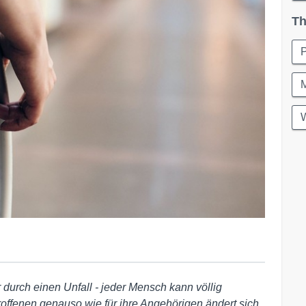
Th
P
M
 durch einen Unfall - jeder Mensch kann völlig
roffenen genauso wie für ihre Angehörigen ändert sich