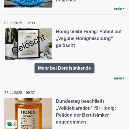
mehr
02.12.2025 – 12:09
Honig bleibt Honig: Patent auf
„Vegane Honigmischung“
gelöscht
Mehr bei Berufsimker.de
mehr
27.11.2025 – 09:57
Bundestag beschließt
„Volldeklaration“ für Honig:
Petition der Berufsimker
angenommen
2