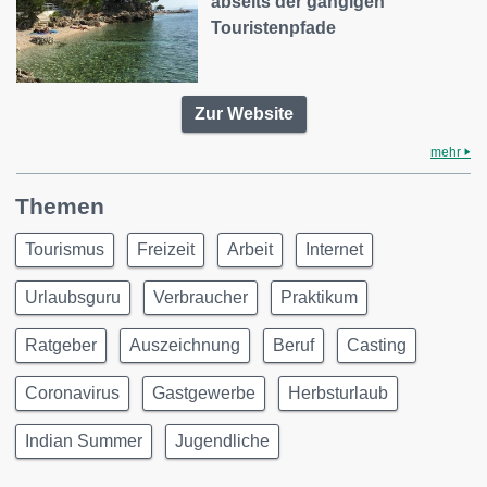
abseits der gängigen
Touristenpfade
Zur Website
mehr
Themen
Tourismus
Freizeit
Arbeit
Internet
Urlaubsguru
Verbraucher
Praktikum
Ratgeber
Auszeichnung
Beruf
Casting
Coronavirus
Gastgewerbe
Herbsturlaub
Indian Summer
Jugendliche