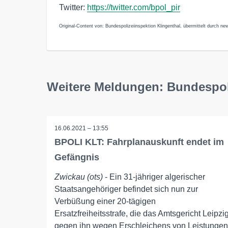
Twitter:
https://twitter.com/bpol_pir
Original-Content von: Bundespolizeiinspektion Klingenthal, übermittelt durch new
Weitere Meldungen: Bundespoli
16.06.2021 – 13:55
BPOLI KLT: Fahrplanauskunft endet im
Gefängnis
Zwickau (ots)
- Ein 31-jähriger algerischer
Staatsangehöriger befindet sich nun zur
Verbüßung einer 20-tägigen
Ersatzfreiheitsstrafe, die das Amtsgericht Leipzi
gegen ihn wegen Erschleichens von Leistungen