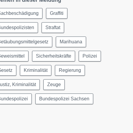
emen in dieser Meldung
Sachbeschädigung
Graffiti
undespolizisten
Straftat
Betäubungsmittelgesetz
Marihuana
eweismittel
Sicherheitskräfte
Polizei
Gesetz
Kriminalität
Regierung
ustiz, Kriminalität
Zeuge
Bundespolizei
Bundespolizei Sachsen