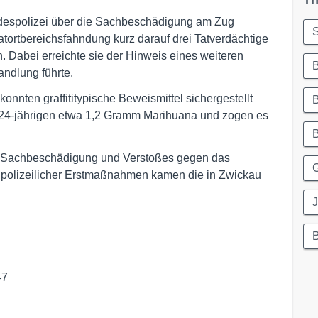
Th
espolizei über die Sachbeschädigung am Zug
Tatortbereichsfahndung kurz darauf drei Tatverdächtige
n. Dabei erreichte sie der Hinweis eines weiteren
B
andlung führte.
onnten graffititypische Beweismittel sichergestellt
 24-jährigen etwa 1,2 Gramm Marihuana und zogen es
B
en Sachbeschädigung und Verstoßes gegen das
 polizeilicher Erstmaßnahmen kamen die in Zwickau
J
47