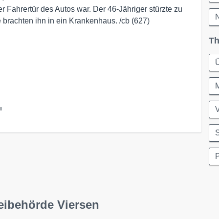
 Fahrertür des Autos war. Der 46-Jähriger stürzte zu
N
e brachten ihn in ein Krankenhaus. /cb (627)
Th
M
l
S
P
eibehörde Viersen