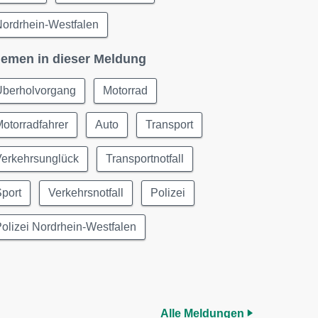
ordrhein-Westfalen
emen in dieser Meldung
Überholvorgang
Motorrad
otorradfahrer
Auto
Transport
Verkehrsunglück
Transportnotfall
port
Verkehrsnotfall
Polizei
olizei Nordrhein-Westfalen
Alle Meldungen