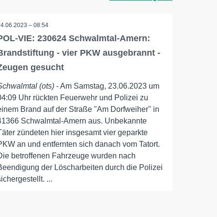
24.06.2023 – 08:54
POL-VIE: 230624 Schwalmtal-Amern:
Brandstiftung - vier PKW ausgebrannt -
Zeugen gesucht
Schwalmtal (ots)
- Am Samstag, 23.06.2023 um
04:09 Uhr rückten Feuerwehr und Polizei zu
einem Brand auf der Straße "Am Dorfweiher" in
41366 Schwalmtal-Amern aus. Unbekannte
Täter zündeten hier insgesamt vier geparkte
PKW an und entfernten sich danach vom Tatort.
Die betroffenen Fahrzeuge wurden nach
Beendigung der Löscharbeiten durch die Polizei
sichergestellt. ...