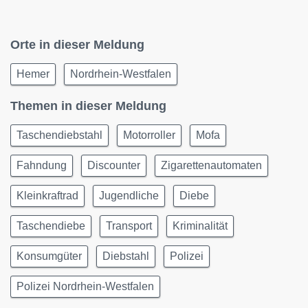
Orte in dieser Meldung
Hemer
Nordrhein-Westfalen
Themen in dieser Meldung
Taschendiebstahl
Motorroller
Mofa
Fahndung
Discounter
Zigarettenautomaten
Kleinkraftrad
Jugendliche
Diebe
Taschendiebe
Transport
Kriminalität
Konsumgüter
Diebstahl
Polizei
Polizei Nordrhein-Westfalen