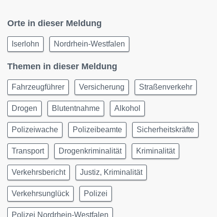
Orte in dieser Meldung
Iserlohn
Nordrhein-Westfalen
Themen in dieser Meldung
Fahrzeugführer
Versicherung
Straßenverkehr
Drogen
Blutentnahme
Alkohol
Polizeiwache
Polizeibeamte
Sicherheitskräfte
Transport
Drogenkriminalität
Kriminalität
Verkehrsbericht
Justiz, Kriminalität
Verkehrsunglück
Polizei
Polizei Nordrhein-Westfalen