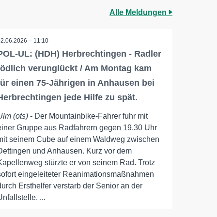
Alle Meldungen
02.06.2026 – 11:10
POL-UL: (HDH) Herbrechtingen - Radler
tödlich verunglückt / Am Montag kam
für einen 75-Jährigen in Anhausen bei
Herbrechtingen jede Hilfe zu spät.
Ulm (ots)
- Der Mountainbike-Fahrer fuhr mit
einer Gruppe aus Radfahrern gegen 19.30 Uhr
mit seinem Cube auf einem Waldweg zwischen
Dettingen und Anhausen. Kurz vor dem
Kapellenweg stürzte er von seinem Rad. Trotz
sofort eingeleiteter Reanimationsmaßnahmen
durch Ersthelfer verstarb der Senior an der
Unfallstelle. ...