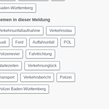
Baden-Württemberg
emen in dieser Meldung
Verkehrsunfallaufnahme
Verkehrsstau
Audi
Ford
Auffahrunfall
POL
olizeirevier
Fahrtrichtung
artezeiten
Verkehrsunglück
ransport
Verkehrsbericht
Polizei
Polizei Baden-Württemberg