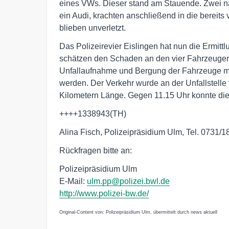
eines VWs. Dieser stand am Stauende. Zwei na
ein Audi, krachten anschließend in die bereits
blieben unverletzt.
Das Polizeirevier Eislingen hat nun die Ermi
schätzen den Schaden an den vier Fahrzeugen 
Unfallaufnahme und Bergung der Fahrzeuge muss
werden. Der Verkehr wurde an der Unfallstelle 
Kilometern Länge. Gegen 11.15 Uhr konnte di
++++1338943(TH)
Alina Fisch, Polizeipräsidium Ulm, Tel. 0731/1
Rückfragen bitte an:
Polizeipräsidium Ulm
E-Mail:
ulm.pp@polizei.bwl.de
http://www.polizei-bw.de/
Original-Content von: Polizeipräsidium Ulm, übermittelt durch news aktuell