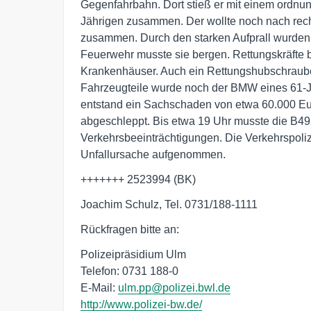
Gegenfahrbahn. Dort stieß er mit einem or
Jährigen zusammen. Der wollte noch nach rech
zusammen. Durch den starken Aufprall wurden 
Feuerwehr musste sie bergen. Rettungskräfte b
Krankenhäuser. Auch ein Rettungshubschraube
Fahrzeugteile wurde noch der BMW eines 61-Jä
entstand ein Sachschaden von etwa 60.000 Eu
abgeschleppt. Bis etwa 19 Uhr musste die B49
Verkehrsbeeinträchtigungen. Die Verkehrspoliz
Unfallursache aufgenommen.
+++++++ 2523994 (BK)
Joachim Schulz, Tel. 0731/188-1111
Rückfragen bitte an:
Polizeipräsidium Ulm
Telefon: 0731 188-0
E-Mail:
ulm.pp@polizei.bwl.de
http://www.polizei-bw.de/