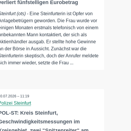
verliert fünfstelligen Eurobetrag
Steinfurt (ots)
- Eine Steinfurterin ist Opfer von
Anlagebetrügern geworden. Die Frau wurde vor
einigen Monaten erstmals telefonisch von einem
unbekannten Mann kontaktiert, der sich als
Aktienhändler ausgab. Er stellte hohe Gewinne
an der Börse in Aussicht. Zunächst war die
Steinfurterin skeptisch, doch der Anrufer meldete
sich immer wieder, setzte die Frau ...
10.07.2026 – 11:19
Polizei Steinfurt
POL-ST: Kreis Steinfurt,
Geschwindigkeitsmessungen im
Kreisgebiet, zwei "Spitzenreiter" am