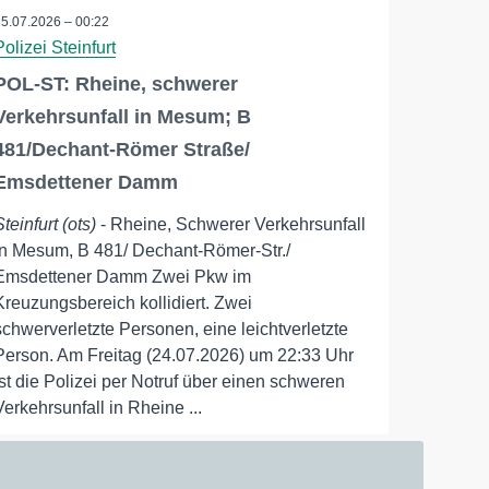
25.07.2026 – 00:22
Polizei Steinfurt
POL-ST: Rheine, schwerer
Verkehrsunfall in Mesum; B
481/Dechant-Römer Straße/
Emsdettener Damm
Steinfurt (ots)
- Rheine, Schwerer Verkehrsunfall
in Mesum, B 481/ Dechant-Römer-Str./
Emsdettener Damm Zwei Pkw im
Kreuzungsbereich kollidiert. Zwei
schwerverletzte Personen, eine leichtverletzte
Person. Am Freitag (24.07.2026) um 22:33 Uhr
ist die Polizei per Notruf über einen schweren
Verkehrsunfall in Rheine ...