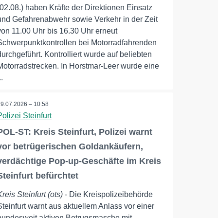
(02.08.) haben Kräfte der Direktionen Einsatz
und Gefahrenabwehr sowie Verkehr in der Zeit
von 11.00 Uhr bis 16.30 Uhr erneut
Schwerpunktkontrollen bei Motorradfahrenden
durchgeführt. Kontrolliert wurde auf beliebten
Motorradstrecken. In Horstmar-Leer wurde eine
..
29.07.2026 – 10:58
Polizei Steinfurt
POL-ST: Kreis Steinfurt, Polizei warnt
vor betrügerischen Goldankäufern,
verdächtige Pop-up-Geschäfte im Kreis
Steinfurt befürchtet
Kreis Steinfurt (ots)
- Die Kreispolizeibehörde
Steinfurt warnt aus aktuellem Anlass vor einer
bundesweit aktiven Betrugsmasche mit