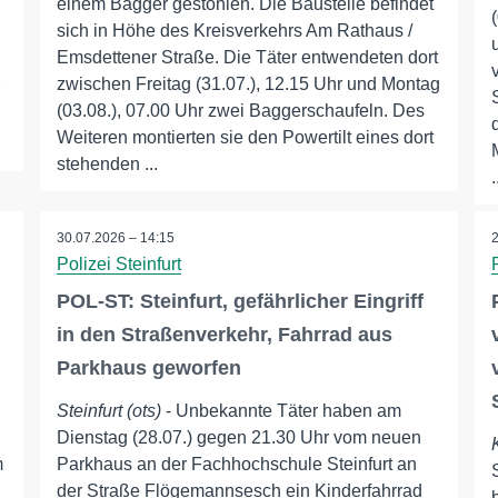
einem Bagger gestohlen. Die Baustelle befindet
sich in Höhe des Kreisverkehrs Am Rathaus /
Emsdettener Straße. Die Täter entwendeten dort
zwischen Freitag (31.07.), 12.15 Uhr und Montag
(03.08.), 07.00 Uhr zwei Baggerschaufeln. Des
Weiteren montierten sie den Powertilt eines dort
stehenden ...
.
30.07.2026 – 14:15
Polizei Steinfurt
POL-ST: Steinfurt, gefährlicher Eingriff
in den Straßenverkehr, Fahrrad aus
Parkhaus geworfen
Steinfurt (ots)
- Unbekannte Täter haben am
Dienstag (28.07.) gegen 21.30 Uhr vom neuen
m
Parkhaus an der Fachhochschule Steinfurt an
der Straße Flögemannsesch ein Kinderfahrrad