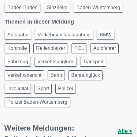
Baden-Baden
Sinzheim
Baden-Württemberg
Themen in dieser Meldung
Autobahn
Verkehrsunfallaufnahme
BMW
Kontrolle
Reifenplatzer
POL
Autofahrer
Fahrzeug
Verkehrsunglück
Transport
Verkehrsbericht
Bahn
Bahnunglück
Invalidität
Sport
Polizei
Polizei Baden-Württemberg
Weitere Meldungen:
Alle