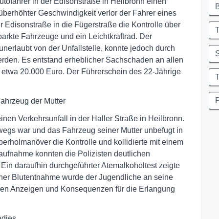
utofahrer in der Edisonstraße in Heilbronn einen
überhöhter Geschwindigkeit verlor der Fahrer eines
Edisonstraße in die Fügerstraße die Kontrolle über
T
parkte Fahrzeuge und ein Leichtkraftrad. Der
unerlaubt von der Unfallstelle, konnte jedoch durch
S
werden. Es entstand erheblicher Sachschaden an allen
 etwa 20.000 Euro. Der Führerschein des 22-Jährige
T
P
Fahrzeug der Mutter
nen Verkehrsunfall in der Haller Straße in Heilbronn.
wegs war und das Fahrzeug seiner Mutter unbefugt in
erholmanöver die Kontrolle und kollidierte mit einem
aufnahme konnten die Polizisten deutlichen
Ein daraufhin durchgeführter Atemalkoholtest zeigte
iner Blutentnahme wurde der Jugendliche an seine
eren Anzeigen und Konsequenzen für die Erlangung
adies