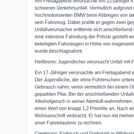
Am Freitagabend verursachte ein 22-jähriger A
schweren Verkehrsunfall. Vermutlich aufgrund 
hochmotorisierten BMW beim Abbiegen von der 
sein Fahrzeug. Dabei prallte er gegen zwei ge
Unfallverursacher entfernte sich anschließend 
eine intensive Fahndung der Polizei gestellt 
beteiligten Fahrzeugen in Höhe von insgesamt
wurde beschlagnahmt.
Heilbronn: Jugendlicher verursacht Unfall mit 
Ein 17-Jähriger verursachte am Freitagabend ei
Der Jugendliche, der ohne Führerschein unter
Gebrauch nahm, verlor vermutlich bei einem Üb
geparkten Pkw. Bei der anschließenden Unfall
Alkoholgeruch in seiner Atemluft wahrnehmen. 
einen Wert von knapp 1,2 Promille an. Nach e
Wohnanschrift verbracht. Er hat nun mit mehr
einer Fahrerlaubnis zu rechnen.
Cleebronn: Einbruch und Diebstahl in Wildpar