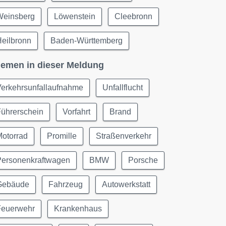
Weinsberg
Löwenstein
Cleebronn
Heilbronn
Baden-Württemberg
emen in dieser Meldung
Verkehrsunfallaufnahme
Unfallflucht
Führerschein
Vorfahrt
Brand
Motorrad
Promille
Straßenverkehr
Personenkraftwagen
BMW
Porsche
Gebäude
Fahrzeug
Autowerkstatt
Feuerwehr
Krankenhaus