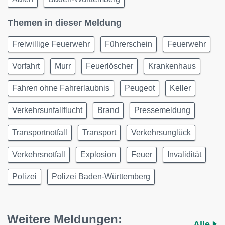
Themen in dieser Meldung
Freiwillige Feuerwehr
Führerschein
Feuerwehr
Vorfahrt
Murr
Feuerlöscher
Krankenhaus
Fahren ohne Fahrerlaubnis
Peugeot
Keller
Verkehrsunfallflucht
Brand
Pressemeldung
Transportnotfall
Transport
Verkehrsunglück
Verkehrsnotfall
Explosion
Feuer
Invalidität
Polizei
Polizei Baden-Württemberg
Weitere Meldungen:
Alle