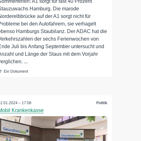
Sommerferien: A1 sorgt für fast 40 Prozent
Stauzuwachs Hamburg. Die marode
Norderelbbrücke auf der A1 sorgt nicht für
Probleme bei den Autofahrern, sie verhagelt
ebenso Hamburgs Staubilanz. Der ADAC hat die
Verkehrszahlen der sechs Ferienwochen von
Ende Juli bis Anfang September untersucht und
Anzahl und Länge der Staus mit dem Vorjahr
verglichen. ...
Ein Dokument
22.01.2024 – 17:06
Politik
Mobil Krankenkasse