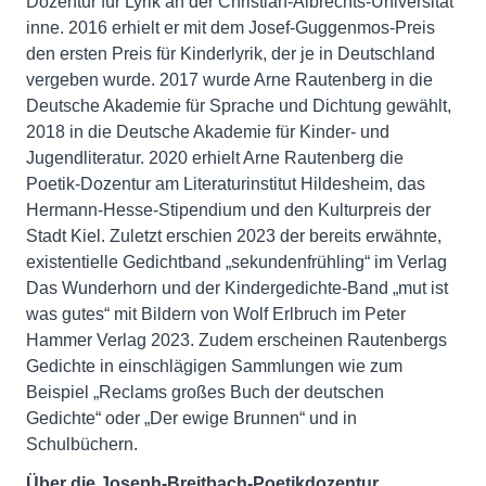
Dozentur für Lyrik an der Christian-Albrechts-Universität
inne. 2016 erhielt er mit dem Josef-Guggenmos-Preis
den ersten Preis für Kinderlyrik, der je in Deutschland
vergeben wurde. 2017 wurde Arne Rautenberg in die
Deutsche Akademie für Sprache und Dichtung gewählt,
2018 in die Deutsche Akademie für Kinder- und
Jugendliteratur. 2020 erhielt Arne Rautenberg die
Poetik-Dozentur am Literaturinstitut Hildesheim, das
Hermann-Hesse-Stipendium und den Kulturpreis der
Stadt Kiel. Zuletzt erschien 2023 der bereits erwähnte,
existentielle Gedichtband „sekundenfrühling“ im Verlag
Das Wunderhorn und der Kindergedichte-Band „mut ist
was gutes“ mit Bildern von Wolf Erlbruch im Peter
Hammer Verlag 2023. Zudem erscheinen Rautenbergs
Gedichte in einschlägigen Sammlungen wie zum
Beispiel „Reclams großes Buch der deutschen
Gedichte“ oder „Der ewige Brunnen“ und in
Schulbüchern.
Über die Joseph-Breitbach-Poetikdozentur